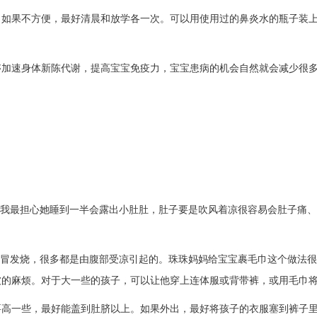
如果不方便，最好清晨和放学各一次。可以用使用过的鼻炎水的瓶子装上
够加速身体新陈代谢，提高宝宝免疫力，宝宝患病的机会自然就会减少很
我最担心她睡到一半会露出小肚肚，肚子要是吹风着凉很容易会肚子痛、
感冒发烧，很多都是由腹部受凉引起的。珠珠妈妈给宝宝裹毛巾这个做法
被的麻烦。对于大一些的孩子，可以让他穿上连体服或背带裤，或用毛巾
要高一些，最好能盖到肚脐以上。如果外出，最好将孩子的衣服塞到裤子