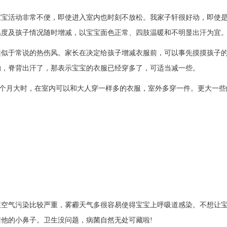
活动非常不便，即使进入室内也时刻不放松。我家子轩很好动，即使是
温度及孩子情况随时增减，以宝宝面色正常、四肢温暖和不明显出汗为宜
，这类似于常说的热伤风。家长在决定给孩子增减衣服前，可以事先摸摸孩
的，脊背出汗了，那表示宝宝的衣服已经穿多了，可适当减一些。
2到3个月大时，在室内可以和大人穿一样多的衣服，室外多穿一件。更大一
气污染比较严重，雾霾天气多很容易使得宝宝上呼吸道感染。不想让宝
他的小鼻子。卫生没问题，病菌自然无处可藏啦!