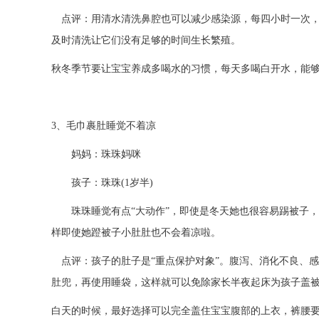
点评：用清水清洗鼻腔也可以减少感染源，每四小时一次，
及时清洗让它们没有足够的时间生长繁殖。
秋冬季节要让宝宝养成多喝水的习惯，每天多喝白开水，能
3、毛巾裹肚睡觉不着凉
妈妈：珠珠妈咪
孩子：珠珠(1岁半)
珠珠睡觉有点“大动作”，即使是冬天她也很容易踢被子，
样即使她蹬被子小肚肚也不会着凉啦。
点评：孩子的肚子是“重点保护对象”。腹泻、消化不良、
肚兜，再使用睡袋，这样就可以免除家长半夜起床为孩子盖
白天的时候，最好选择可以完全盖住宝宝腹部的上衣，裤腰