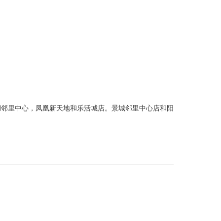
湖邻里中心，凤凰新天地和乐活城店。景城邻里中心店和阳